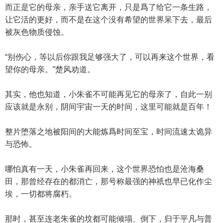
而正是它的母亲，亲手送它离开，只是爲了给它一条生路，
让它活的更好，而不是在这个没有希望的世界呆下去，最后
被灰色物质侵蚀。
“别伤心，等以后你跟我足够强大了，可以再来这个世界，看
望你的母亲。”楚风劝道。
其实，他也知道，小朱雀不可能再见它的母亲了，自此一别
应该就是永别，阴间宇宙一天的时间，这里可能就是百年！
整片堕落之地被阳间的大能炼爲时间至宝，时间流速太诡异
与恐怖。
哪怕真有一天，小朱雀再回来，这个世界恐怕也是沧海桑
田，那曾经存在的都消亡，那号称最强的神祇也早已化作尘
埃，一切都将腐朽。
那时，甚至连老朱雀的坟都可能倾塌、倒下，归于平凡与普