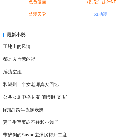
色色漫画
（乱伦）妹汁NP
禁漫天堂
51动漫
最新小说
工地上的风情
都是Ａ片惹的祸
淫荡空姐
和湖州一个女老师真实回忆
公共女厕中操女友 (自制图文版)
[转贴] 跨年夜操表妹
妻子生宝宝忍不住和小姨子
带醉倒的Susan去爆房梅开二度