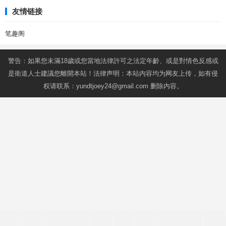
友情链接
笔趣阁
警告：如果您未滿18歲或您當地法律許可之法定年齡、或是對情色反感或
是衛道人士建議您離開本站！法律声明：本站内容均为网友上传，如有侵
权请联系：
yundtjoey24@gmail.com
删除内容。