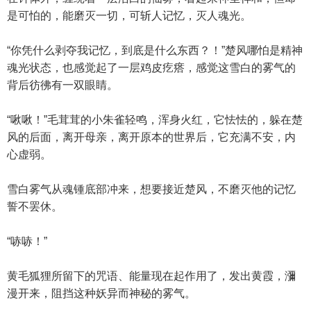
是可怕的，能磨灭一切，可斩人记忆，灭人魂光。
“你凭什么剥夺我记忆，到底是什么东西？！”楚风哪怕是精神
魂光状态，也感觉起了一层鸡皮疙瘩，感觉这雪白的雾气的
背后彷彿有一双眼睛。
“啾啾！”毛茸茸的小朱雀轻鸣，浑身火红，它怯怯的，躲在楚
风的后面，离开母亲，离开原本的世界后，它充满不安，内
心虚弱。
雪白雾气从魂锺底部冲来，想要接近楚风，不磨灭他的记忆
誓不罢休。
“哧哧！”
黄毛狐狸所留下的咒语、能量现在起作用了，发出黄霞，瀰
漫开来，阻挡这种妖异而神秘的雾气。