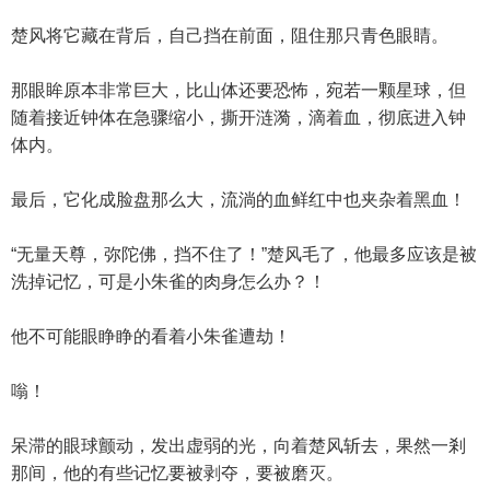
楚风将它藏在背后，自己挡在前面，阻住那只青色眼睛。
那眼眸原本非常巨大，比山体还要恐怖，宛若一颗星球，但
随着接近钟体在急骤缩小，撕开涟漪，滴着血，彻底进入钟
体内。
最后，它化成脸盘那么大，流淌的血鲜红中也夹杂着黑血！
“无量天尊，弥陀佛，挡不住了！”楚风毛了，他最多应该是被
洗掉记忆，可是小朱雀的肉身怎么办？！
他不可能眼睁睁的看着小朱雀遭劫！
嗡！
呆滞的眼球颤动，发出虚弱的光，向着楚风斩去，果然一剎
那间，他的有些记忆要被剥夺，要被磨灭。