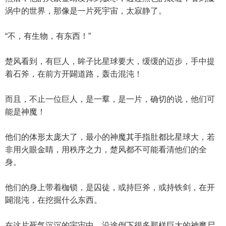
涡中的世界，那像是一片死宇宙，太寂静了。
“不，有生物，有东西！”
楚风看到，有巨人，眸子比星球要大，缓缓的迈步，手中提
着石斧，在前方开闢道路，轰击混沌！
而且，不止一位巨人，是一羣，是一片，确切的说，他们可
能是神魔！
他们的体形太庞大了，最小的神魔其手指肚都比星球大，若
非用火眼金睛，用秩序之力，楚风都不可能看清他们的全
身。
他们的身上带着枷锁，是囚徒，或持巨斧，或持铁剑，在开
闢混沌，在挖掘什么东西。
在这片死气沉沉的宇宙中，沿途倒下很多那样巨大的神魔尸