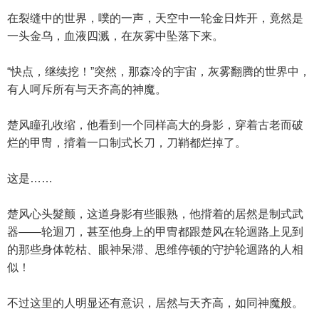
在裂缝中的世界，噗的一声，天空中一轮金日炸开，竟然是
一头金乌，血液四溅，在灰雾中坠落下来。
“快点，继续挖！”突然，那森冷的宇宙，灰雾翻腾的世界中，
有人呵斥所有与天齐高的神魔。
楚风瞳孔收缩，他看到一个同样高大的身影，穿着古老而破
烂的甲冑，揹着一口制式长刀，刀鞘都烂掉了。
这是……
楚风心头髮颤，这道身影有些眼熟，他揹着的居然是制式武
器——轮迴刀，甚至他身上的甲冑都跟楚风在轮迴路上见到
的那些身体乾枯、眼神呆滞、思维停顿的守护轮迴路的人相
似！
不过这里的人明显还有意识，居然与天齐高，如同神魔般。