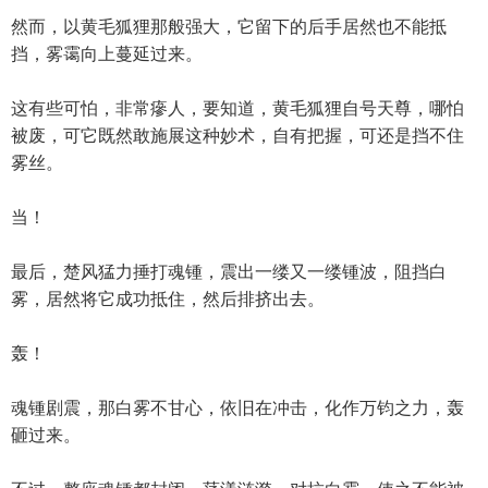
然而，以黄毛狐狸那般强大，它留下的后手居然也不能抵
挡，雾霭向上蔓延过来。
这有些可怕，非常瘮人，要知道，黄毛狐狸自号天尊，哪怕
被废，可它既然敢施展这种妙术，自有把握，可还是挡不住
雾丝。
当！
最后，楚风猛力捶打魂锺，震出一缕又一缕锺波，阻挡白
雾，居然将它成功抵住，然后排挤出去。
轰！
魂锺剧震，那白雾不甘心，依旧在冲击，化作万钧之力，轰
砸过来。