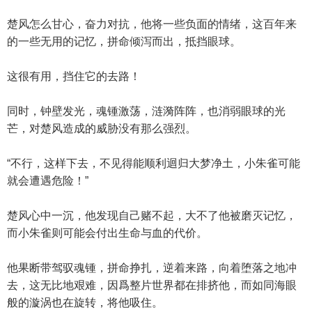
楚风怎么甘心，奋力对抗，他将一些负面的情绪，这百年来
的一些无用的记忆，拼命倾泻而出，抵挡眼球。
这很有用，挡住它的去路！
同时，钟壁发光，魂锺激荡，涟漪阵阵，也消弱眼球的光
芒，对楚风造成的威胁没有那么强烈。
“不行，这样下去，不见得能顺利迴归大梦净土，小朱雀可能
就会遭遇危险！”
楚风心中一沉，他发现自己赌不起，大不了他被磨灭记忆，
而小朱雀则可能会付出生命与血的代价。
他果断带驾驭魂锺，拼命挣扎，逆着来路，向着堕落之地冲
去，这无比地艰难，因爲整片世界都在排挤他，而如同海眼
般的漩涡也在旋转，将他吸住。