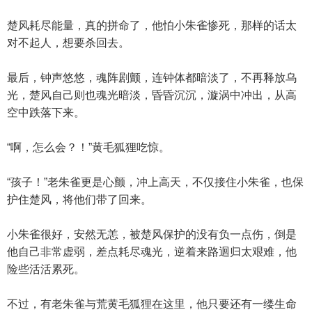
楚风耗尽能量，真的拼命了，他怕小朱雀惨死，那样的话太
对不起人，想要杀回去。
最后，钟声悠悠，魂阵剧颤，连钟体都暗淡了，不再释放乌
光，楚风自己则也魂光暗淡，昏昏沉沉，漩涡中冲出，从高
空中跌落下来。
“啊，怎么会？！”黄毛狐狸吃惊。
“孩子！”老朱雀更是心颤，冲上高天，不仅接住小朱雀，也保
护住楚风，将他们带了回来。
小朱雀很好，安然无恙，被楚风保护的没有负一点伤，倒是
他自己非常虚弱，差点耗尽魂光，逆着来路迴归太艰难，他
险些活活累死。
不过，有老朱雀与荒黄毛狐狸在这里，他只要还有一缕生命