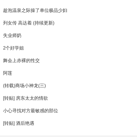
趁泡温泉之际操了单位极品少妇
列女传 高达着 (持续更新)
失业师奶
2个好学姐
舞会上赤裸的性交
阿莲
(转载)商场小神龙(三)
[转贴] 房东太太的情欲
小心寻找对方最敏感的部位
[转贴] 酒后艳遇