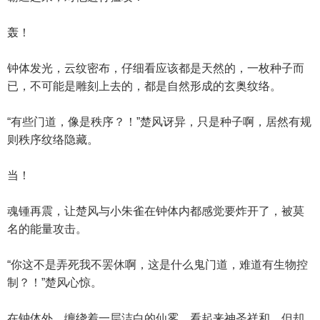
轰！
钟体发光，云纹密布，仔细看应该都是天然的，一枚种子而
已，不可能是雕刻上去的，都是自然形成的玄奥纹络。
“有些门道，像是秩序？！”楚风讶异，只是种子啊，居然有规
则秩序纹络隐藏。
当！
魂锺再震，让楚风与小朱雀在钟体内都感觉要炸开了，被莫
名的能量攻击。
“你这不是弄死我不罢休啊，这是什么鬼门道，难道有生物控
制？！”楚风心惊。
在钟体外，缠绕着一层洁白的仙雾，看起来神圣祥和，但却