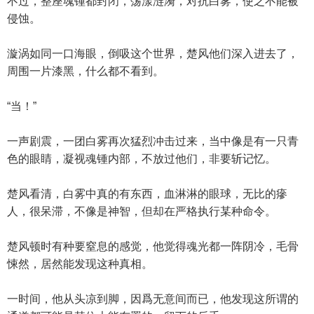
不过，整座魂锺都封闭，荡漾涟漪，对抗白雾，使之不能被
侵蚀。
漩涡如同一口海眼，倒吸这个世界，楚风他们深入进去了，
周围一片漆黑，什么都不看到。
“当！”
一声剧震，一团白雾再次猛烈冲击过来，当中像是有一只青
色的眼睛，凝视魂锺内部，不放过他们，非要斩记忆。
楚风看清，白雾中真的有东西，血淋淋的眼球，无比的瘮
人，很呆滞，不像是神智，但却在严格执行某种命令。
楚风顿时有种要窒息的感觉，他觉得魂光都一阵阴冷，毛骨
悚然，居然能发现这种真相。
一时间，他从头凉到脚，因爲无意间而已，他发现这所谓的