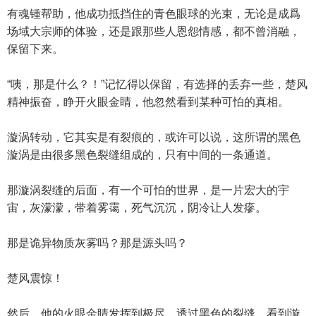
有魂锺帮助，他成功抵挡住的青色眼球的光束，无论是成爲
场域大宗师的体验，还是跟那些人恩怨情感，都不曾消融，
保留下来。
“咦，那是什么？！”记忆得以保留，有选择的丢弃一些，楚风
精神振奋，睁开火眼金睛，他忽然看到某种可怕的真相。
漩涡转动，它其实是有裂痕的，或许可以说，这所谓的黑色
漩涡是由很多黑色裂缝组成的，只有中间的一条通道。
那漩涡裂缝的后面，有一个可怕的世界，是一片宏大的宇
宙，灰濛濛，带着雾霭，死气沉沉，阴冷让人发瘮。
那是诡异物质灰雾吗？那是源头吗？
楚风震惊！
然后，他的火眼金睛发挥到极尽，透过黑色的裂缝，看到漩