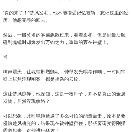
“真的来了！”楚风发毛，他不能接受记忆被斩，忘记这里的经
历，他想完整的回去。
然后，一股莫名的雾霭飘散过来，看着柔和，但是到最后触
碰到魂锺时却爆发出万钧之力，重重的轰在钟壁上。
当！
响声震天，让魂锺剧烈颤动，钟壁发光嗡嗡作响，一时间钟
壁上居然浮现图案，都是複杂的云纹。
这让楚风惊异，他深知，这是一枚种子，并不是真正的金属
器物，居然浮现纹络？
可以想象，此时魂锺遭遇了多么可怕的能量轰击，原本是要
侵蚀楚风魂光的，结果现在被钟壁挡住，那些雾霭变得刚猛
霸道起来，对他进行猛攻！