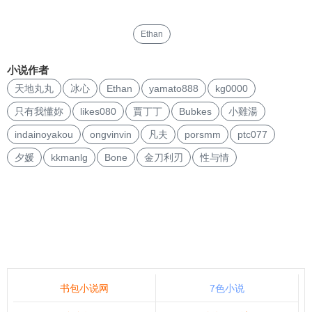
Ethan
小说作者
天地丸丸
冰心
Ethan
yamato888
kg0000
只有我懂妳
likes080
賈丁丁
Bubkes
小雞湯
indainoyakou
ongvinvin
凡夫
porsmm
ptc077
夕媛
kkmanlg
Bone
金刀利刃
性与情
书包小说网
7色小说