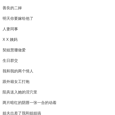
善良的二婶
明天你要嫁给他了
人妻同事
X X 姨妈
契姐慧珊做爱
生日群交
我和我的两个情人
跟外籍女工打炮
阳具送入她的淫穴里
两片暗红的阴唇一张一合的动着
姐夫出差了我和姐姐搞