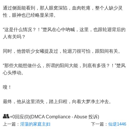
通过侧面能看到，那人眼窝深陷，血肉乾瘪，整个人缺少灵
性，眼神也已经略显呆滞。
“这是什么情况？！”楚风在心中吶喊，这里，也跟轮迴背后的
人有关吗？
同时，他曾听少女曦提及过，轮迴刀很可怕，跟阳间有关。
“那些大能想做什么，所谓的阳间大能，到底有多强？！”楚风
心头悸动。
嗖！
最终，他从这里消失，踏上归程，向着大梦净土冲去。
👥
+0回应(0)(DMCA Compliance - Abuse 投诉)
上一篇：
淫蕩的家庭主妇
下一篇：
仙逆1446