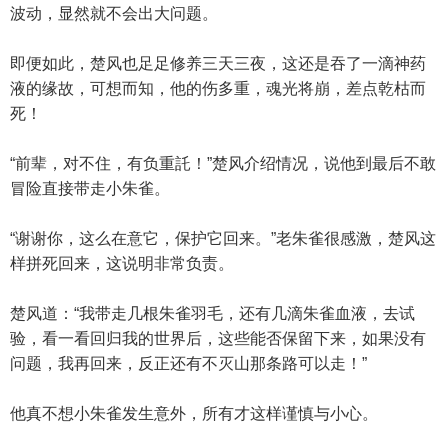
波动，显然就不会出大问题。
即便如此，楚风也足足修养三天三夜，这还是吞了一滴神药
液的缘故，可想而知，他的伤多重，魂光将崩，差点乾枯而
死！
“前辈，对不住，有负重託！”楚风介绍情况，说他到最后不敢
冒险直接带走小朱雀。
“谢谢你，这么在意它，保护它回来。”老朱雀很感激，楚风这
样拼死回来，这说明非常负责。
楚风道：“我带走几根朱雀羽毛，还有几滴朱雀血液，去试
验，看一看回归我的世界后，这些能否保留下来，如果没有
问题，我再回来，反正还有不灭山那条路可以走！”
他真不想小朱雀发生意外，所有才这样谨慎与小心。