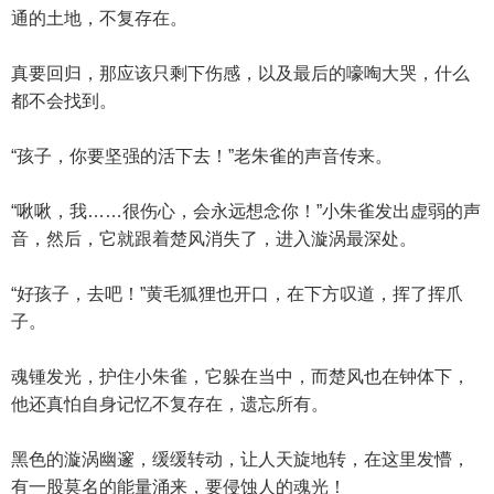
通的土地，不复存在。
真要回归，那应该只剩下伤感，以及最后的嚎啕大哭，什么
都不会找到。
“孩子，你要坚强的活下去！”老朱雀的声音传来。
“啾啾，我……很伤心，会永远想念你！”小朱雀发出虚弱的声
音，然后，它就跟着楚风消失了，进入漩涡最深处。
“好孩子，去吧！”黄毛狐狸也开口，在下方叹道，挥了挥爪
子。
魂锺发光，护住小朱雀，它躲在当中，而楚风也在钟体下，
他还真怕自身记忆不复存在，遗忘所有。
黑色的漩涡幽邃，缓缓转动，让人天旋地转，在这里发懵，
有一股莫名的能量涌来，要侵蚀人的魂光！