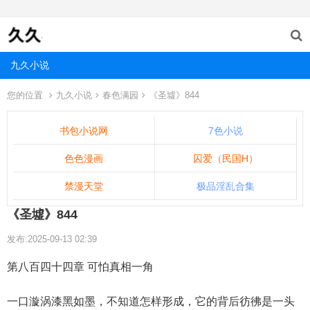
九久小说
您的位置
九久小说
春色满园
《圣墟》844
书包小说网
7色小说
色色漫画
囚爱（民国H）
禁漫天堂
极品淫乱合集
《圣墟》844
发布:2025-09-13 02:39
第八百四十四章 可怕真相一角
一口漩涡漆黑如墨，不知道怎样形成，它的背后彷彿是一头