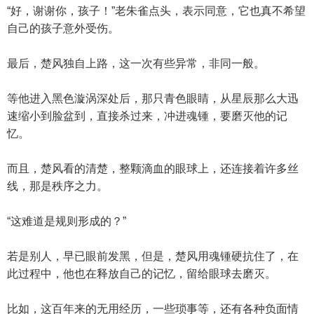
“好，谢谢你，孩子！”老朱雀点头，表示同意，它也真不希望
自己的孩子意外受伤。
最后，楚风独自上路，这一次有些异常，非同一般。
等他进入黑色漩涡深处后，那只青色眼睛，从星辰那么大迅
速缩小到脸盆到，直接杀过来，冲进魂锺，要磨灭他的记
忆。
而且，楚风看的清楚，整颗滴血的眼球上，还连接着许多丝
线，那是秩序之力。
“这难道是规则形成的？”
若是别人，早已眼前发黑，但是，楚风用魂锺硬抗住了，在
此过程中，他也在释放自己的记忆，留给眼球去磨灭。
比如，这百年来的无用经历，一些琐事等，还有各种负面情