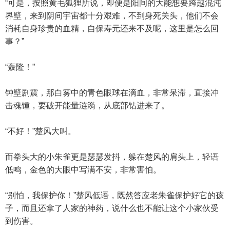
“可是，按照黄毛狐狸所说，即便是阳间的大能想要跨越混沌
界壁，来到阴间宇宙都十分艰难，不到身死关头，他们不会
消耗自身珍贵的血精，自保寿元还来不及呢，这里是怎么回
事？”
“轰隆！”
钟壁剧震，那白雾中的青色眼球在滴血，非常呆滞，直接冲
击魂锺，要破开能量涟漪，从底部钻进来了。
“不好！”楚风大叫。
而拳头大的小朱雀更是瑟瑟发抖，躲在楚风的肩头上，轻语
低鸣，金色的大眼中写满不安，非常害怕。
“别怕，我保护你！”楚风低语，既然答应老朱雀保护好它的孩
子，而且还拿了人家的神药，说什么也不能让这个小家伙受
到伤害。