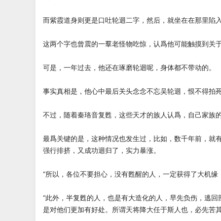
而紫霞道身则更是口吐轮迴二字，然后，就坐在在那里陷
这两个字也曾震的一羣老怪物吃惊，认爲他可能触摸到关
可是，一年过去，他还在琢磨轮迴呢，身体都不带动的。
事实真相是，他心中最后关头念念不忘吴轮迴，恨不得拍
不过，随着秦珞音复甦，这些天才的族人认爲，自己家族
最爲关键的是，这种情况也发生过，比如，数千年前，就
强行排挤，又成功迴归了，实力暴涨。
“所以，各位不要担心，没有甦醒的人，一定获得了大机缘
“此外，半复甦的人，也是有大造化的人，早先负伤，逃回
是对他们更加有好处。所谓天将降大任于斯人也，必先苦其