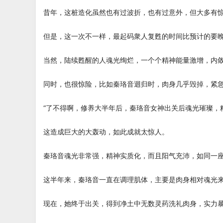
昔年，这桩造化虽然也有过波折，也有过意外，但大多有
但是，这一次不一样，最起码衆人复甦的时间比预计的要
当然，陆续甦醒的人魂光绚烂，一个个精神能量激增，内
同时，也很惊险，比如秦珞音迴归时，肉身几乎毁掉，紧
“了不得啊，修养大半年后，秦珞音女神出关后魂光璀璨，
这造成巨大的大轰动，如此成就太惊人。
秦珞音魂光非常强，精神实质化，而且阳气充沛，如同一
这半年来，秦珞音一直在调理肌体，主要是肉身相对魂光
现在，她终于出关，得到净土中无数灵药洗礼肉身，实力