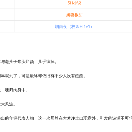
5H小说
娇妻很甜
烟雨夜（校园H 1v1）
妪与老头子焦头烂额，几乎疯掉。
间早就到了，可是最终却依旧有不少人没有甦醒。
甦，魂归肉身中。
发大风波。
杰出的年轻代表人物，这一次居然在大梦净土出现意外，引发的波澜不可