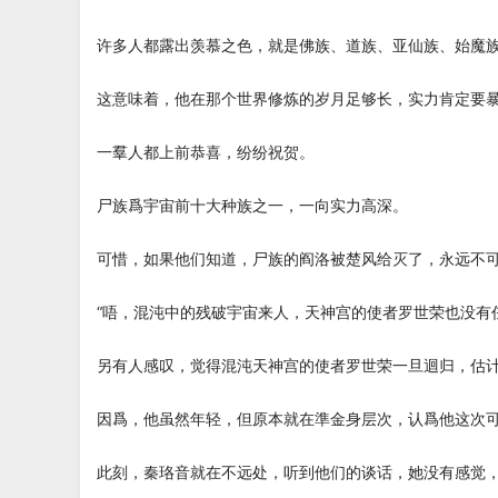
许多人都露出羡慕之色，就是佛族、道族、亚仙族、始魔
这意味着，他在那个世界修炼的岁月足够长，实力肯定要
一羣人都上前恭喜，纷纷祝贺。
尸族爲宇宙前十大种族之一，一向实力高深。
可惜，如果他们知道，尸族的阎洛被楚风给灭了，永远不
“唔，混沌中的残破宇宙来人，天神宫的使者罗世荣也没有
另有人感叹，觉得混沌天神宫的使者罗世荣一旦迴归，估
因爲，他虽然年轻，但原本就在準金身层次，认爲他这次
此刻，秦珞音就在不远处，听到他们的谈话，她没有感觉，