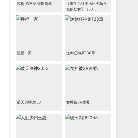
悦桐 第三章 善助街友
【重生后终于送出天骄女
友的处女】（53）
性福一家
逆剑狂神第130章
破天剑神2053
女神被3P凌辱..