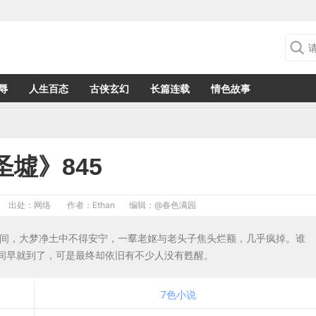
辱
人生百态
古侠玄幻
长篇连载
情色故事
圣墟》845
出处：网络
作者：Ethan
编辑：
@春色满园
时间，大梦净土中不得安宁，一羣老妪与老头子焦头烂额，几乎疯掉。谁
间早就到了，可是最终却依旧有不少人没有甦醒。
7色小说