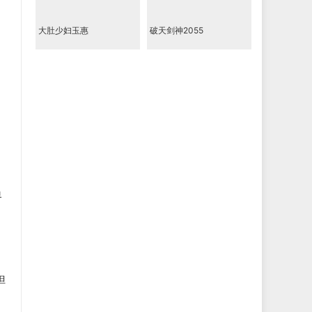
大肚少妇玉惠
破天剑神2055
界
但