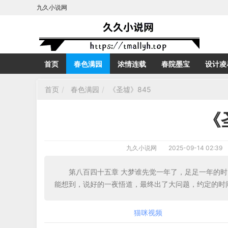
九久小说网
首页
春色满园
浓情连载
春院墨宝
设计凌
首页
春色满园
《圣墟》845
《
九久小说网
2025-09-14 02:39
第八百四十五章 大梦谁先觉一年了，足足一年的
能想到，说好的一夜悟道，最终出了大问题，约定的时
猫咪视频