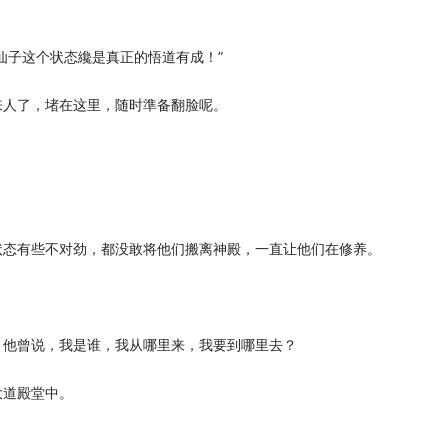
仙子这个状态纔是真正的悟道有成！”
来人了，堵在这里，随时準备翻脸呢。
。
状态有些不对劲，都没敢将他们搬离神殿，一直让他们在修养。
，他曾说，我是谁，我从哪里来，我要到哪里去？
大道殿堂中。