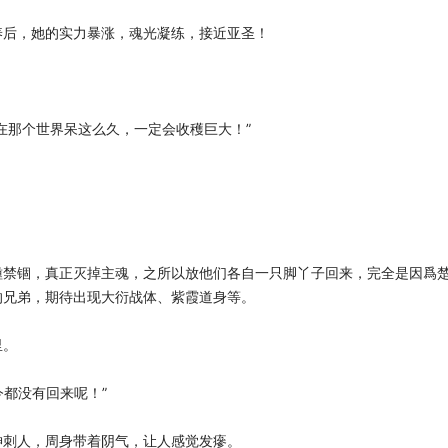
养后，她的实力暴涨，魂光凝练，接近亚圣！
在那个世界呆这么久，一定会收穫巨大！”
。
锺禁锢，真正灭掉主魂，之所以放他们各自一只脚丫子回来，完全是因爲
的兄弟，期待出现大衍战体、紫霞道身等。
里。
今都没有回来呢！”
神刺人，周身带着阴气，让人感觉发瘮。