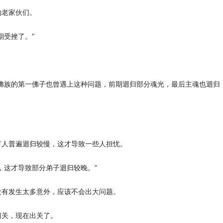
的老家伙们。
期受挫了。”
佛族的第一佛子也曾遇上这种问题，前期迴归部分魂光，最后主魂也迴归
有人普遍迴归较慢，这才导致一些人担忧。
，这才导致部分弟子迴归较晚。”
没有发生太多意外，应该不会出大问题。
闭关，现在出关了。