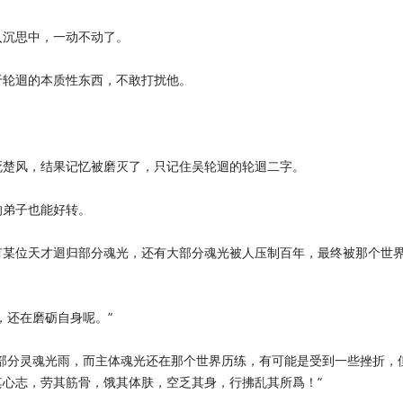
入沉思中，一动不动了。
于轮迴的本质性东西，不敢打扰他。
死楚风，结果记忆被磨灭了，只记住吴轮迴的轮迴二字。
的弟子也能好转。
有某位天才迴归部分魂光，还有大部分魂光被人压制百年，最终被那个世
，还在磨砺自身呢。”
部分灵魂光雨，而主体魂光还在那个世界历练，有可能是受到一些挫折，
心志，劳其筋骨，饿其体肤，空乏其身，行拂乱其所爲！”