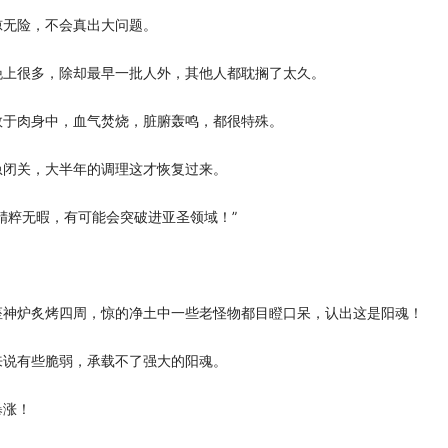
惊无险，不会真出大问题。
晚上很多，除却最早一批人外，其他人都耽搁了太久。
敛于肉身中，血气焚烧，脏腑轰鸣，都很特殊。
急闭关，大半年的调理这才恢复过来。
精粹无暇，有可能会突破进亚圣领域！”
座神炉炙烤四周，惊的净土中一些老怪物都目瞪口呆，认出这是阳魂！
来说有些脆弱，承载不了强大的阳魂。
暴涨！