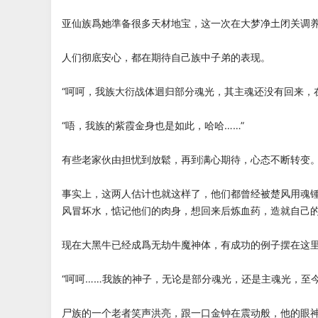
亚仙族爲她準备很多天材地宝，这一次在大梦净土闭关调
人们彻底安心，都在期待自己族中子弟的表现。
“呵呵，我族大衍战体迴归部分魂光，其主魂还没有回来，
“唔，我族的紫霞金身也是如此，哈哈……”
有些老家伙由担忧到放鬆，再到满心期待，心态不断转变
事实上，这两人估计也就这样了，他们都曾经被楚风用魂
风冒坏水，惦记他们的肉身，想回来后炼血药，造就自己
现在大黑牛已经成爲无劫牛魔神体，有成功的例子摆在这
“呵呵……我族的神子，无论是部分魂光，还是主魂光，至
尸族的一个老者笑声洪亮，跟一口金钟在震动般，他的眼