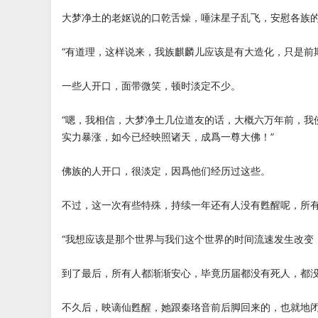
大梦净土的老妪说的口乾舌燥，唾沫星子乱飞，安慰各族
“有道理，这样说来，我族麒麟儿应该是有大造化，只是前
一些人开口，面带微笑，顿时淡定不少。
“嗯，我相信，大梦净土几位道友的话，大概六万年前，我
实力暴涨，如今已经映照诸天，成爲一尊大佛！”
佛族的人开口，很淡定，因爲他们经历过这些。
不过，这一次有些特殊，持续一年还有人没有甦醒呢，所
“我想应该是那个世界与我们这个世界的时间流速发生改变
到了最后，所有人都渐渐安心，毕竟历届都没有死人，都
不久后，映谪仙甦醒，她跟秦珞音前后脚回来的，也就地