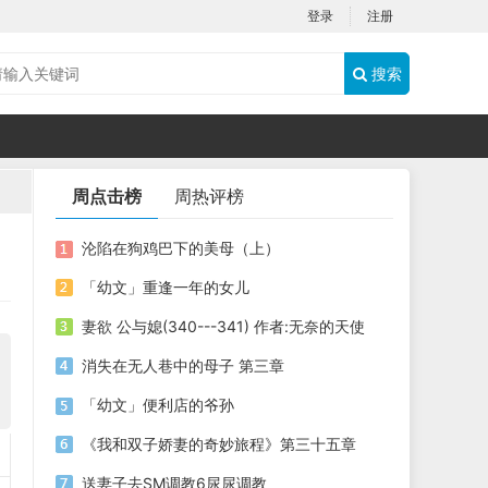
登录
注册
搜索
周点击榜
周热评榜
沦陷在狗鸡巴下的美母（上）
「幼文」重逢一年的女儿
妻欲 公与媳(340---341) 作者:无奈的天使
消失在无人巷中的母子 第三章
「幼文」便利店的爷孙
《我和双子娇妻的奇妙旅程》第三十五章
送妻子去SM调教6尿尿调教