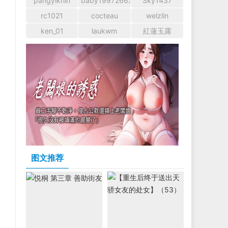
pangyikhin
baby1997266366
Sky1437
rc1021
cocteau
welzlin
ken_01
laukwm
紅蓮玉露
图文推荐