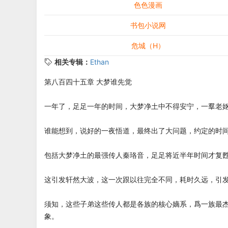
色色漫画
书包小说网
危城（H）
相关专辑：
Ethan
第八百四十五章 大梦谁先觉
一年了，足足一年的时间，大梦净土中不得安宁，一羣老
谁能想到，说好的一夜悟道，最终出了大问题，约定的时
包括大梦净土的最强传人秦珞音，足足将近半年时间才复
这引发轩然大波，这一次跟以往完全不同，耗时久远，引
须知，这些子弟这些传人都是各族的核心嫡系，爲一族最
象。