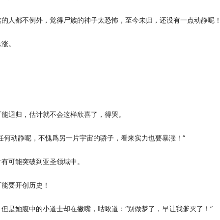
族的人都不例外，觉得尸族的神子太恐怖，至今未归，还没有一点动静呢
暴涨。
可能迴归，估计就不会这样欣喜了，得哭。
任何动静呢，不愧爲另一片宇宙的骄子，看来实力也要暴涨！”
计有可能突破到亚圣领域中。
可能要开创历史！
但是她腹中的小道士却在撇嘴，咕哝道：“别做梦了，早让我爹灭了！”