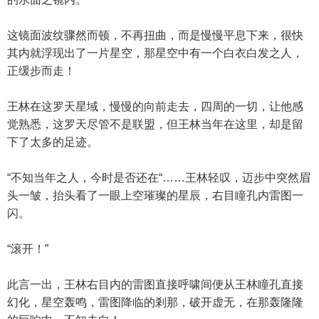
这镜面波纹骤然而顿，不再扭曲，而是慢慢平息下来，很快
其内就浮现出了一片星空，那星空中有一个白衣白发之人，
正缓步而走！
王林在这罗天星域，慢慢的向前走去，四周的一切，让他感
觉熟悉，这罗天尽管不是联盟，但王林当年在这里，却是留
下了太多的足迹。
“不知当年之人，今时是否还在“……王林轻叹，迈步中突然眉
头一皱，抬头看了一眼上空璀璨的星辰，右目瞳孔内雷图一
闪。
“滚开！”
此言一出，王林右目内的雷图直接呼啸间便从王林瞳孔直接
幻化，星空轰鸣，雷图降临的剎那，破开虚无，在那轰隆隆