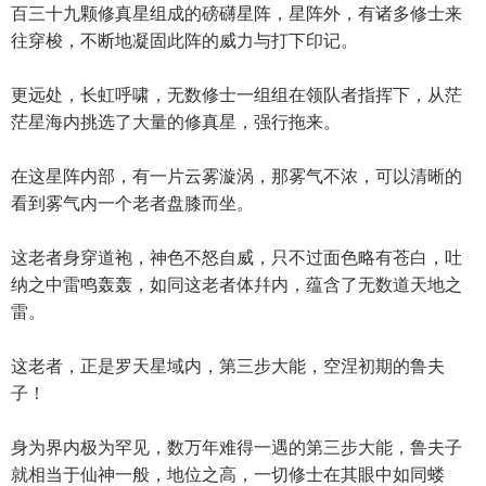
百三十九颗修真星组成的磅礴星阵，星阵外，有诸多修士来
往穿梭，不断地凝固此阵的威力与打下印记。
更远处，长虹呼啸，无数修士一组组在领队者指挥下，从茫
茫星海内挑选了大量的修真星，强行拖来。
在这星阵内部，有一片云雾漩涡，那雾气不浓，可以清晰的
看到雾气内一个老者盘膝而坐。
这老者身穿道袍，神色不怒自威，只不过面色略有苍白，吐
纳之中雷鸣轰轰，如同这老者体幷内，蕴含了无数道天地之
雷。
这老者，正是罗天星域内，第三步大能，空涅初期的鲁夫
子！
身为界内极为罕见，数万年难得一遇的第三步大能，鲁夫子
就相当于仙神一般，地位之高，一切修士在其眼中如同蝼