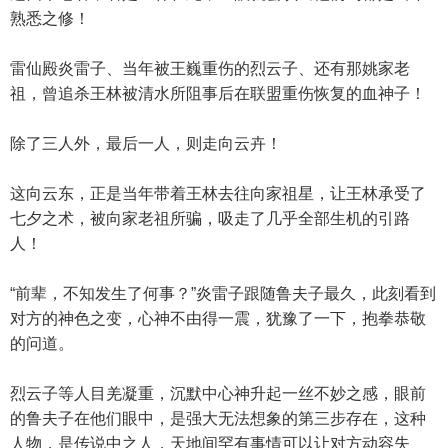
熟悉之修！
雷仙殿炎雷子、当年被王巍重伤的烈云子、还有那姚家老
祖，曾追杀王林被清水所阻事后在联盟重伤恢复的血神子！
除了三人外，最后一人，则走向云卉！
这向云东，正是当年带着王林去往向家祖星，让王林承受了
七夕之术，被向家老祖所骗，吸走了几乎全部生机的引路
人！
“前辈，不知发生了何事？”炎雷子跟随鲁夫子最久，此刻看到
对方的神色之变，心神不由得一震，犹豫了一下，抱拳恭敬
的问道。
烈云子等人目羌凝重，沉默中心神升起一丝不妙之感，眼前
的鲁夫子在他们眼中，是强大无法想象的第三步存在，这种
人物，是传说中之人，天地间罕有事情可以让对方动容失