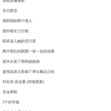
契姐慧珊做爱
生日群交
我和我的两个情人
跟外籍女工打炮
阳具送入她的淫穴里
两片暗红的阴唇一张一合的动着
姐夫出差了我和姐姐搞
趁泡温泉之际操了单位极品少妇
列女传 高达着 (持续更新)
失业师奶
2个好学姐