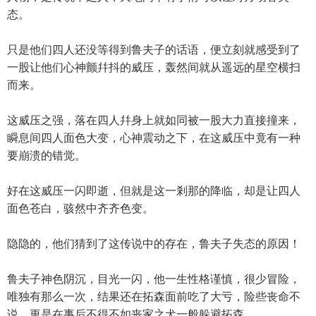
态。
只是他们四人还没等得到鲁夫子的话语，便立刻就感受到了
一股让他们心神颤幷抖的威压，轰然间就从遥远的星空横扫
而来。
这威压之强，落在四人幷身上就如同被一股大力直接撞来，
瞬息间四人面色大变，心神震动之下，在这威压中竟有一种
要崩溃的错觉。
好在这威压一闪即逝，但就是这一剎那的降临，却是让四人
面色苍白，骇然中齐齐色变。
隐隐的，他们猜到了这传说中的存在，鲁夫子失态的原因！
鲁夫子神色阴沉，目光一闪，他一生性格谨慎，很少冒险，
唯独有那么一次，结果还在拓森面前吃了大亏，险些丧命不
说，更是在事后不得不如丧家之犬一般躲避拓森。