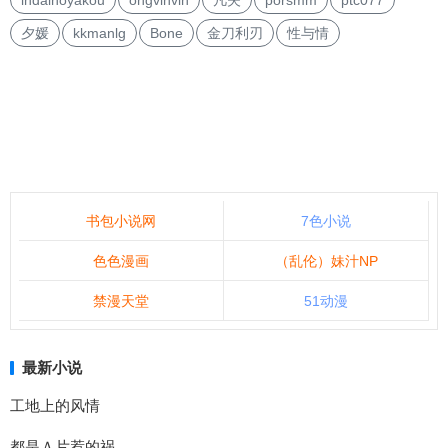
indainoyakou
ongvinvin
凡夫
porsmm
ptc077
夕媛
kkmanlg
Bone
金刀利刃
性与情
书包小说网
7色小说
色色漫画
（乱伦）妹汁NP
禁漫天堂
51动漫
最新小说
工地上的风情
都是Ａ片惹的祸