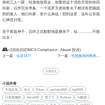
身前三人一眼，转身急急而走，他要把这个消息尽管的传回
向家，以作完全準备。一个连罗天老祖鲁夫子都没有把握战
胜的敌人，他们向家，拿什么来战！想到这里，这向云东就
心神恐幷慌。
至于那血神子，沉吟之后默默地盘膝坐下，似…………不敢
出去！
👥
+1回应(0)(DMCA Compliance - Abuse 投诉)
上一篇：
仙逆1477
下一篇：
性慾极强的教师妈妈
天地丸丸
小说作者
天地丸丸
冰心
Ethan
yamato888
kg0000
只有我懂妳
likes080
賈丁丁
Bubkes
小雞湯