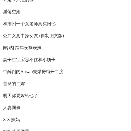
淫荡空姐
和湖州一个女老师真实回忆
公共女厕中操女友 (自制图文版)
[转贴] 跨年夜操表妹
妻子生宝宝忍不住和小姨子
带醉倒的Susan去爆房梅开二度
善良的二婶
明天你要嫁给他了
人妻同事
X X 姨妈