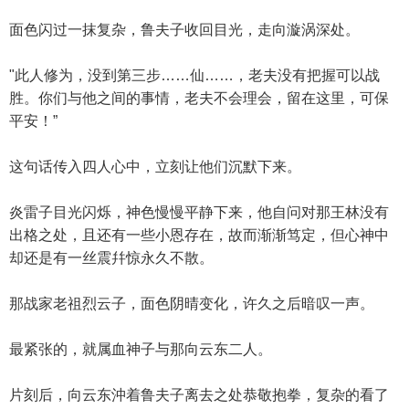
面色闪过一抹复杂，鲁夫子收回目光，走向漩涡深处。
"此人修为，没到第三步……仙……，老夫没有把握可以战
胜。你们与他之间的事情，老夫不会理会，留在这里，可保
平安！”
这句话传入四人心中，立刻让他们沉默下来。
炎雷子目光闪烁，神色慢慢平静下来，他自问对那王林没有
出格之处，且还有一些小恩存在，故而渐渐笃定，但心神中
却还是有一丝震幷惊永久不散。
那战家老祖烈云子，面色阴晴变化，许久之后暗叹一声。
最紧张的，就属血神子与那向云东二人。
片刻后，向云东沖着鲁夫子离去之处恭敬抱拳，复杂的看了