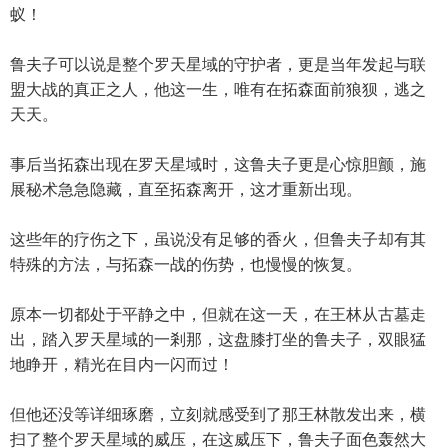
蚁！
鲁夫子可以说是整个罗天星域的守护者，更是当年发起与联
盟大战的真正之人，他这一生，唯有在拓森面前狼狈，逃之
天天。
事后当拓森出现在罗天星域时，这鲁夫子更是心惊胆颤，施
展秘术急急隐藏，直至拓森离开，这才重新出现。
这些年的疗伤之下，虽说没有足够的香火，但鲁夫子却有其
特殊的方法，与拓森一战的伤势，也慢慢的恢复。
原本一切都处于平静之中，但就在这一天，在王林从古墓走
出，踏入罗天星域的一剎那，这盘膝打坐的鲁夫子，双眼猛
地睁开，精光在目内一闪而过！
但他还没等详细琢磨，立刻就感受到了那王林散发出来，横
扫了整个罗天星域的威压，在这威压下，鲁夫子面色轰然大