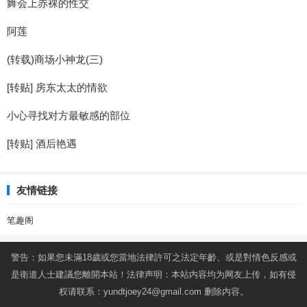
舞会上赤裸的性交
阿莲
(转载)商场小神龙(三)
[转贴] 房东太太的情欲
小心寻找对方最敏感的部位
[转贴] 酒后艳遇
友情链接
笔趣阁
警告：如果您未滿18歲或您當地法律許可之法定年齡、或是對情色反感或
是衛道人士建議您離開本站！法律声明：本站内容均为网友上传，如有侵
权请联系：
yundtjoey24@gmail.com
删除内容。