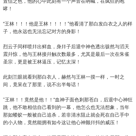
置信之色，他的心中此刻有一个声音在吶喊，在疯狂的咆
哮！
“王林！！！他是王林！！！！”他看清了那白发白衣之人的样
子，他永远也无法忘记对方的身影！
烈云子同样喷幷出鲜血，身幷子后退中神色透出骇然与滔天
震幷惊，他与王林接幷触次数最多，尤其是最后一次在朱雀
圣宗，更是被王林逼压，记忆太深！
此刻兰眼就看到那白衣人，赫然与王林一摸一样，一时之
间，竟呆在了那里，说不出半每话！
"王林！！竟然是他！！“血神子面色剎那苍白，后退中心神狂
跳，他不敢相信自己看到的一幕，他怎么也无法想象，当年
那如蝼蚁一般被自己追杀，若非清水阻止就会死在自己手中
的小人物，竟然能拥有如今这让他心神颤幷抖的威压！