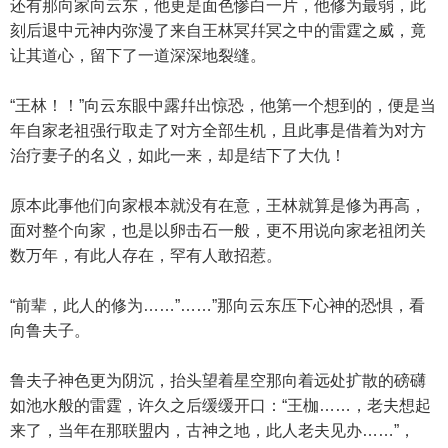
还有那向家向云东，他更是面色惨白一片，他修为最弱，此
刻后退中元神内弥漫了来自王林冥幷冥之中的雷霆之威，竟
让其道心，留下了一道深深地裂缝。
“王林！！”向云东眼中露幷出惊恐，他第一个想到的，便是当
年自家老祖强行取走了对方全部生机，且此事是借着为对方
治疗妻子的名义，如此一来，却是结下了大仇！
原本此事他们向家根本就没有在意，王林就算是修为再高，
面对整个向家，也是以卵击石一般，更不用说向家老祖闭关
数万年，有此人存在，罕有人敢招惹。
“前辈，此人的修为……”……”那向云东压下心神的恐惧，看
向鲁夫子。
鲁夫子神色更为阴沉，抬头望着星空那向着远处扩散的磅礴
如池水般的雷霆，许久之后缓缓开口：“王枷……，老夫想起
来了，当年在那联盟内，古神之地，此人老夫见办……”，