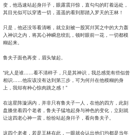
变，他迅速站起身幷子，眼露震幷惊，直勾勾的盯着远处，
其目光似可以穿透一切，遥遥的看到那踏入罗天的王林！
只是，他还没等看清晰，就立刻被一股冥幷冥之中的大力轰
入神识之内，将其心神瞬息绞乱，顿时眼前一花，一切都模
糊起来。
鲁夫子面色再变，眉头皱起。
“此人是谁……看不清样子，只是其神识，我总感觉有些似曾
相识……他应该没有达到第三步，可为何幷在他模糊的身
上，我却有种心惊肉跳之感！”
在这星阵漩涡内，并非只有鲁夫子一人，在他的四方，此刻
盘膝坐着四个老者，鲁夫子猛地起身与神色的变化，立刻就
让这四老心神一震，纷纷站起身幷子，看向鲁夫子。
这四个老者，若是王林在此，一眼就会认出他们均都是当年