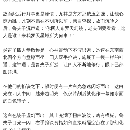
故而此后行幷事更是谨慎，尤其是方才那威压之强，让他心
惊肉跳，此刻不愿在不明所以前，亲自查探，故而沉吟之
后，鲁夫子沉声道：“你四人布罗天幻镜，老夫倒要看看，此
人是谁！来我罗天星域所为何事！”
炎雷子四人恭敬称是，心神震动下不假思索，迅速在东南西
北四个方向盘膝而坐，四人双手掐诀，施展了一摸一样的神
通，这神通，是鲁夫子所授，让四人不断地修行，眼下已然
圆幷满。
在他们的掐诀之下，顿时便有一片白光急速闪烁而出，这白
光在四人中间，越来越明亮，仅仅片刻后就化作一幕如水面
的白色镜子，
这白色镜子虚幻而出，其上充满了扭曲波纹，略有模糊。鲁
夫子目光一闪，右手掐诀食指如剑直接就隔空点在了那幻化
的水面之镜内。