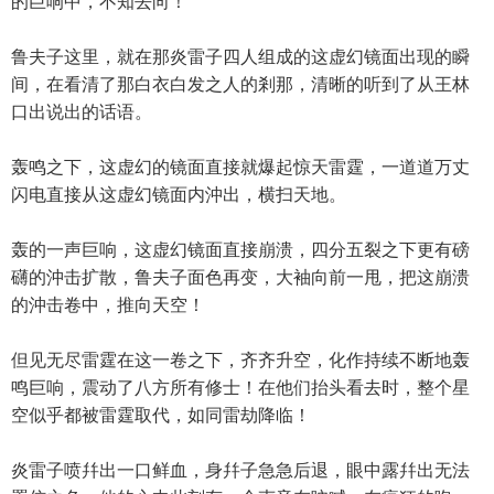
的巨响中，不知去向！
鲁夫子这里，就在那炎雷子四人组成的这虚幻镜面出现的瞬
间，在看清了那白衣白发之人的剎那，清晰的听到了从王林
口出说出的话语。
轰鸣之下，这虚幻的镜面直接就爆起惊天雷霆，一道道万丈
闪电直接从这虚幻镜面内沖出，横扫天地。
轰的一声巨响，这虚幻镜面直接崩溃，四分五裂之下更有磅
礴的沖击扩散，鲁夫子面色再变，大袖向前一甩，把这崩溃
的沖击卷中，推向天空！
但见无尽雷霆在这一卷之下，齐齐升空，化作持续不断地轰
鸣巨响，震动了八方所有修士！在他们抬头看去时，整个星
空似乎都被雷霆取代，如同雷劫降临！
炎雷子喷幷出一口鲜血，身幷子急急后退，眼中露幷出无法