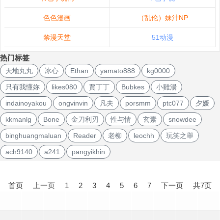
色色漫画
（乱伦）妹汁NP
禁漫天堂
51动漫
热门标签
天地丸丸
冰心
Ethan
yamato888
kg0000
只有我懂妳
likes080
賈丁丁
Bubkes
小雞湯
indainoyakou
ongvinvin
凡夫
porsmm
ptc077
夕媛
kkmanlg
Bone
金刀利刃
性与情
玄素
snowdee
binghuangmaluan
Reader
老柳
leochh
玩笑之舉
ach9140
a241
pangyikhin
文
章
首页
上一页
1
2
3
4
5
6
7
下一页
共7页
导
航